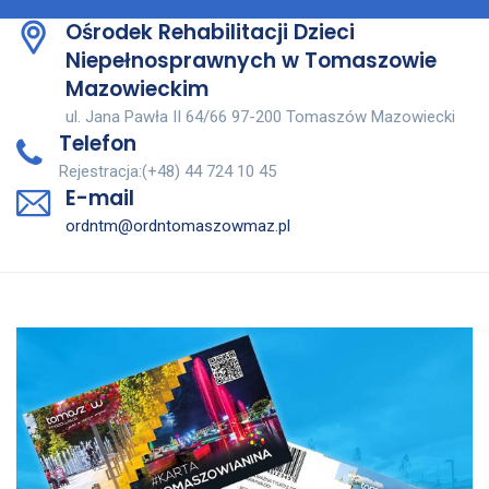
Ośrodek Rehabilitacji Dzieci
Niepełnosprawnych w Tomaszowie
Mazowieckim
ul. Jana Pawła II 64/66 97-200 Tomaszów Mazowiecki
Telefon
Rejestracja:(+48) 44 724 10 45
E-mail
ordntm@ordntomaszowmaz.pl