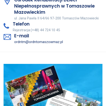
Niepełnosprawnych w Tomaszowie
Mazowieckim
ul. Jana Pawła II 64/66 97-200 Tomaszów Mazowiecki
Telefon
Rejestracja:(+48) 44 724 10 45
E-mail
ordntm@ordntomaszowmaz.pl