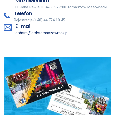
Mazowieckim
ul. Jana Pawła II 64/66 97-200 Tomaszów Mazowiecki
Telefon
Rejestracja:(+48) 44 724 10 45
E-mail
ordntm@ordntomaszowmaz.pl