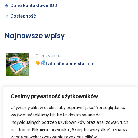
Dane kontaktowe IOD
Dostępność
Najnowsze wpisy
2026-07-02
Lato oficjalnie startuje!
2026-03-26
Cenimy prywatność użytkowników
Zdrowych i Wesołych Świąt Wielkanocnych
Używamy plików cookie, aby poprawić jakość przeglądania,
wyświetlać reklamy lub treści dostosowane do
indywidualnych potrzeb użytkowników oraz analizować ruch
na stronie. Kliknięcie przycisku „Akceptuj wszystkie” oznacza
Copyright © 2024
Ośrodek Rehabilitacji Dzieci
zgodę na wykorzystywanie przez nas plików