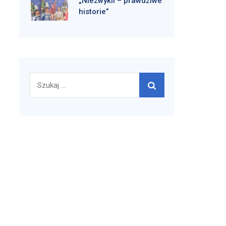
„Niezwykli – prawdziwe
historie”
Szukaj: