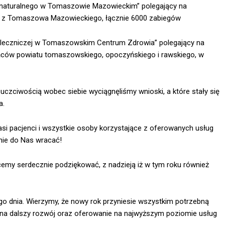
a naturalnego w Tomaszowie Mazowieckim” polegający na
w z Tomaszowa Mazowieckiego, łącznie 6000 zabiegów
i leczniczej w Tomaszowskim Centrum Zdrowia” polegający na
ńców powiatu tomaszowskiego, opoczyńskiego i rawskiego, w
z uczciwością wobec siebie wyciągnęliśmy wnioski, a które stały się
a.
si pacjenci i wszystkie osoby korzystające z oferowanych usług
wnie do Nas wracać!
cemy serdecznie podziękować, z nadzieją iż w tym roku również
go dnia. Wierzymy, że nowy rok przyniesie wszystkim potrzebną
a dalszy rozwój oraz oferowanie na najwyższym poziomie usług