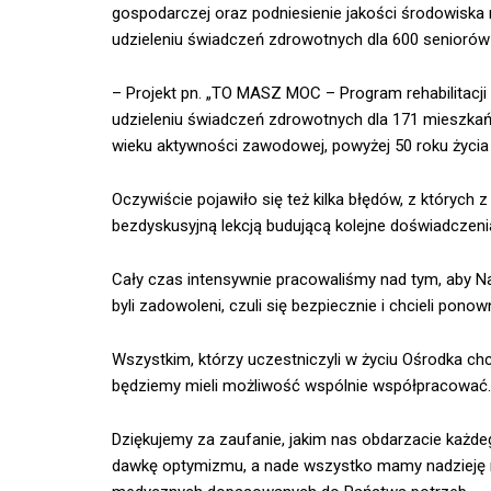
gospodarczej oraz podniesienie jakości środowisk
udzieleniu świadczeń zdrowotnych dla 600 senioró
– Projekt pn. „TO MASZ MOC – Program rehabilitacj
udzieleniu świadczeń zdrowotnych dla 171 mieszka
wieku aktywności zawodowej, powyżej 50 roku życia
Oczywiście pojawiło się też kilka błędów, z których 
bezdyskusyjną lekcją budującą kolejne doświadczeni
Cały czas intensywnie pracowaliśmy nad tym, aby Na
byli zadowoleni, czuli się bezpiecznie i chcieli pono
Wszystkim, którzy uczestniczyli w życiu Ośrodka ch
będziemy mieli możliwość wspólnie współpracować.
Dziękujemy za zaufanie, jakim nas obdarzacie każde
dawkę optymizmu, a nade wszystko mamy nadzieję n