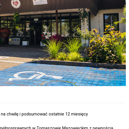
 na chwilę i podsumować ostatnie 12 miesięcy.
ci Niepełnosprawnych w Tomaszowie Mazowieckim z pewnością