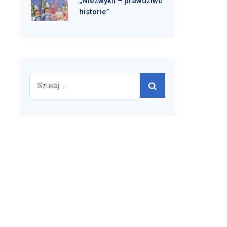
„Niezwykli – prawdziwe
historie”
Szukaj: