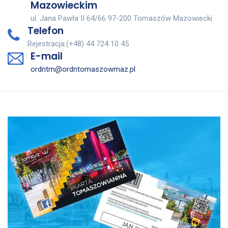
Mazowieckim
ul. Jana Pawła II 64/66 97-200 Tomaszów Mazowiecki
Telefon
Rejestracja:(+48) 44 724 10 45
E-mail
ordntm@ordntomaszowmaz.pl