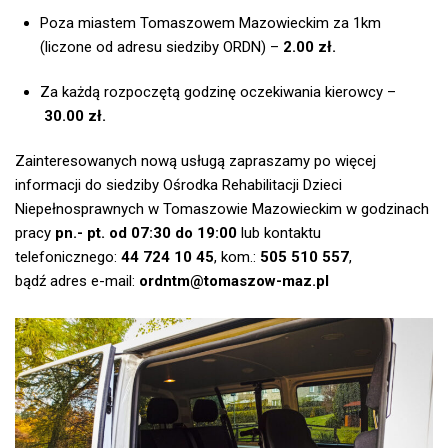
Poza miastem Tomaszowem Mazowieckim za 1km
(liczone od adresu siedziby ORDN) –
2.00 zł.
Za każdą rozpoczętą godzinę oczekiwania kierowcy –
30.00 zł.
Zainteresowanych nową usługą zapraszamy po więcej
informacji do siedziby Ośrodka Rehabilitacji Dzieci
Niepełnosprawnych w Tomaszowie Mazowieckim w godzinach
pracy
pn.- pt. od 07:30 do 19:00
lub kontaktu
telefonicznego:
44 724 10 45
, kom.:
505 510 557
,
bądź adres e-mail:
ordntm@tomaszow-maz.pl