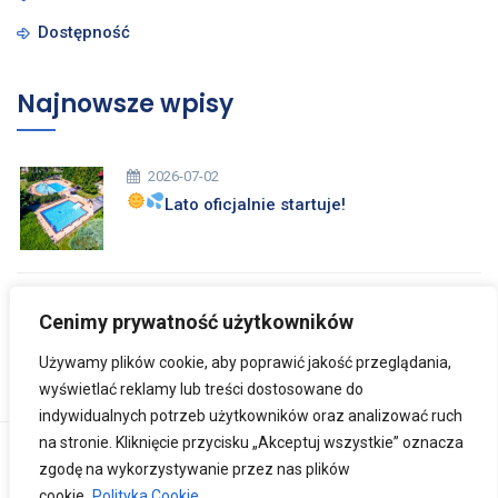
Dostępność
Najnowsze wpisy
2026-07-02
Lato oficjalnie startuje!
2026-03-26
Cenimy prywatność użytkowników
Zdrowych i Wesołych Świąt Wielkanocnych
Używamy plików cookie, aby poprawić jakość przeglądania,
wyświetlać reklamy lub treści dostosowane do
indywidualnych potrzeb użytkowników oraz analizować ruch
na stronie. Kliknięcie przycisku „Akceptuj wszystkie” oznacza
Copyright © 2024
Ośrodek Rehabilitacji Dzieci
zgodę na wykorzystywanie przez nas plików
Niepełnosprawnych w Tomaszowie Mazowieckim
. Wszelkie
cookie.
Polityka Cookie