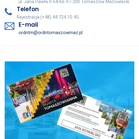
ul. Jana Pawła II 64/66 97-200 Tomaszów Mazowiecki
Telefon
Rejestracja:(+48) 44 724 10 45
E-mail
ordntm@ordntomaszowmaz.pl