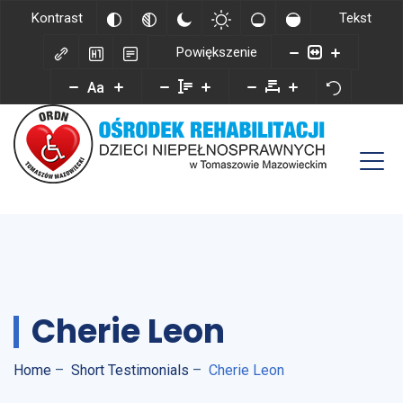
Kontrast
Tekst
Powiększenie
Aa
Cherie Leon
Home
–
Short Testimonials
–
Cherie Leon