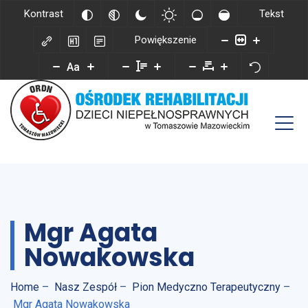
Kontrast
Tekst
Powiększenie
Aa
Mgr Agata
Nowakowska
Home
–
Nasz Zespół
–
Pion Medyczno Terapeutyczny
–
Mgr Agata Nowakowska