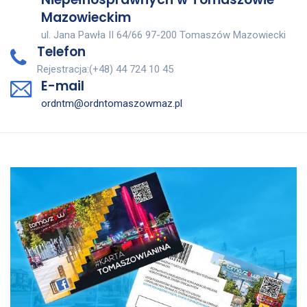
Mazowieckim
ul. Jana Pawła II 64/66 97-200 Tomaszów Mazowiecki
Telefon
Rejestracja:(+48) 44 724 10 45
E-mail
ordntm@ordntomaszowmaz.pl